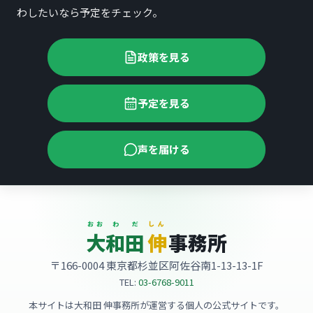
わしたいなら予定をチェック。
政策を見る
予定を見る
声を届ける
大和田 伸事務所
おお
わ
だ
しん
大
和
田
伸
事務所
〒166-0004 東京都杉並区阿佐谷南1-13-13-1F
TEL:
03-6768-9011
本サイトは大和田 伸事務所が運営する個人の公式サイトです。