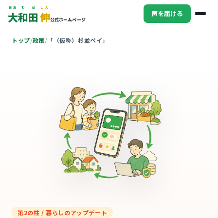
おお
わ
だ
しん
声を届ける
大
和
田
伸
公式ホームページ
トップ
政策
「（仮称）杉並ペイ」
第2の柱 / 暮らしのアップデート