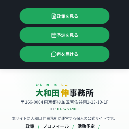
政策を見る
予定を見る
声を届ける
大和田 伸事務所
おお
わ
だ
しん
大
和
田
伸
事務所
〒166-0004 東京都杉並区阿佐谷南1-13-13-1F
TEL:
03-6768-9011
本サイトは大和田 伸事務所が運営する個人の公式サイトです。
政策
プロフィール
活動予定