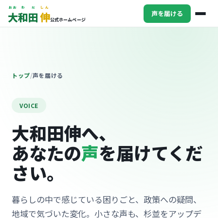
おお
わ
だ
しん
声を届ける
大
和
田
伸
公式ホームページ
トップ
声を届ける
VOICE
大和田伸へ、
あなたの
声
を届けてくだ
さい。
暮らしの中で感じている困りごと、政策への疑問、
地域で気づいた変化。小さな声も、杉並をアップデ